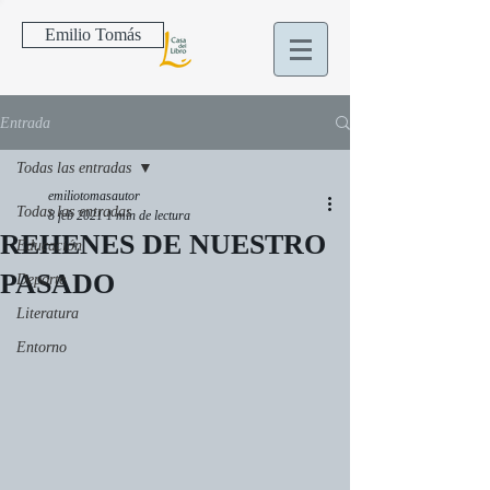
Emilio Tomás
Entrada
Todas las entradas
emiliotomasautor
Todas las entradas
8 feb 2021
1 min de lectura
REHENES DE NUESTRO
Educación
PASADO
Deporte
Literatura
Entorno