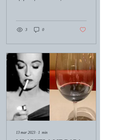
pero sólo cuatro de sus hijos
alcanzaron la adolescencia.
Y...
3
0
13 mar 2023
∙
1
min