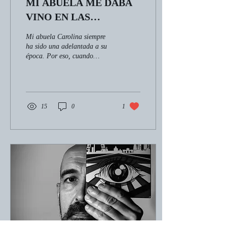
MI ABUELA ME DABA
VINO EN LAS
COMIDAS, ¿Y QUÉ?
Mi abuela Carolina siempre
ha sido una adelantada a su
época. Por eso, cuando
Lauren Bacall y Bette Davis
fumaban como carreteras y...
15
0
1