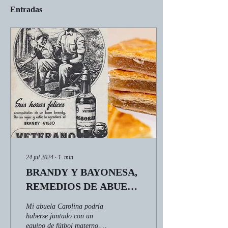
Entradas
24 jul 2024
∙
1
min
BRANDY Y BAYONESA,
REMEDIOS DE ABUELA
PARA LA TENSIÓN Y
Mi abuela Carolina podría
EL ÁNIMO BAJOS
haberse juntado con un
equipo de fútbol materno,