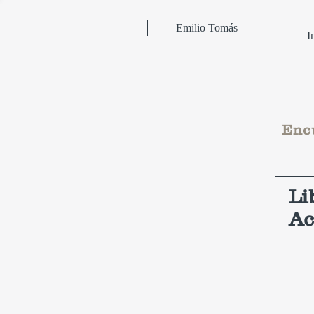
Emilio Tomás
I
Encu
Li
Ac