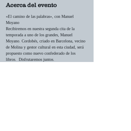
Acerca del evento
«El camino de las palabras», con Manuel 
Moyano
Recibiremos en nuestra segunda cita de la 
temporada a uno de los grandes, Manuel 
Moyano. Cordobés, criado en Barcelona, vecino 
de Molina y gestor cultural en esta ciudad, será 
propuesto como nuevo confederado de los 
libros.  Disfrutaremos juntos.
Compartir este evento
Página web creada por Nuria del