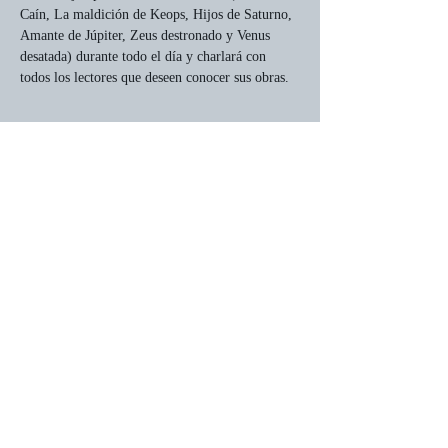
Caín, La maldición de Keops, Hijos de Saturno, 
Amante de Júpiter, Zeus destronado y Venus 
desatada) durante todo el día y charlará con 
todos los lectores que deseen conocer sus obras.
Compartir este evento
Página web creada por Nuria del
Monte Márquez