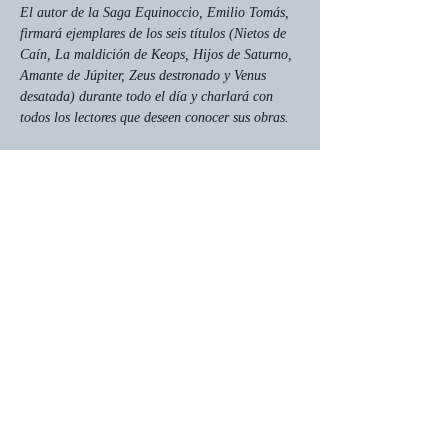
El autor de la Saga Equinoccio, Emilio Tomás, 
firmará ejemplares de los seis títulos (Nietos de 
Caín, La maldición de Keops, Hijos de Saturno, 
Amante de Júpiter, Zeus destronado y Venus 
desatada) durante todo el día y charlará con 
todos los lectores que deseen conocer sus obras.
Compartir este evento
Página web creada por Nuria del
Monte Márquez